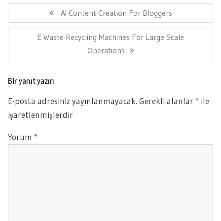
Yazı
gezinmesi
Previous
Ai Content Creation For Bloggers
Post:
Next
E Waste Recycling Machines For Large Scale
Post:
Operations
Bir yanıt yazın
E-posta adresiniz yayınlanmayacak.
Gerekli alanlar
*
ile
işaretlenmişlerdir
Yorum
*