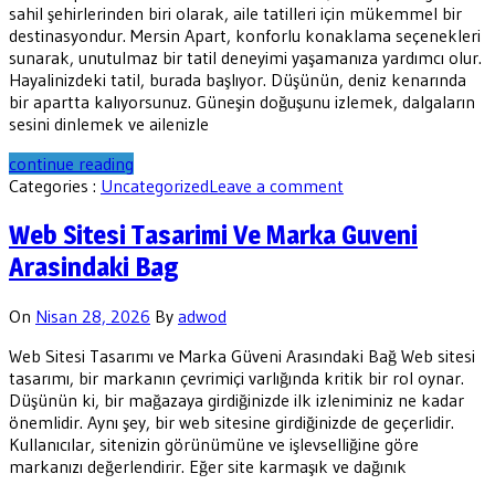
sahil şehirlerinden biri olarak, aile tatilleri için mükemmel bir
destinasyondur. Mersin Apart, konforlu konaklama seçenekleri
sunarak, unutulmaz bir tatil deneyimi yaşamanıza yardımcı olur.
Hayalinizdeki tatil, burada başlıyor. Düşünün, deniz kenarında
bir apartta kalıyorsunuz. Güneşin doğuşunu izlemek, dalgaların
sesini dinlemek ve ailenizle
continue reading
Categories :
Uncategorized
Leave a comment
Web Sitesi Tasarimi Ve Marka Guveni
Arasindaki Bag
On
Nisan 28, 2026
By
adwod
Web Sitesi Tasarımı ve Marka Güveni Arasındaki Bağ Web sitesi
tasarımı, bir markanın çevrimiçi varlığında kritik bir rol oynar.
Düşünün ki, bir mağazaya girdiğinizde ilk izleniminiz ne kadar
önemlidir. Aynı şey, bir web sitesine girdiğinizde de geçerlidir.
Kullanıcılar, sitenizin görünümüne ve işlevselliğine göre
markanızı değerlendirir. Eğer site karmaşık ve dağınık