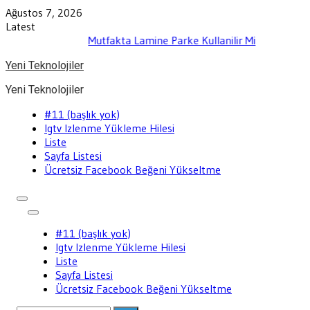
Skip
Ağustos 7, 2026
to
Latest
content
Mutfakta Lamine Parke Kullanilir Mi
Yeni Teknolojiler
Yeni Teknolojiler
#11 (başlık yok)
Igtv Izlenme Yükleme Hilesi
Liste
Sayfa Listesi
Ücretsiz Facebook Beğeni Yükseltme
#11 (başlık yok)
Igtv Izlenme Yükleme Hilesi
Liste
Sayfa Listesi
Ücretsiz Facebook Beğeni Yükseltme