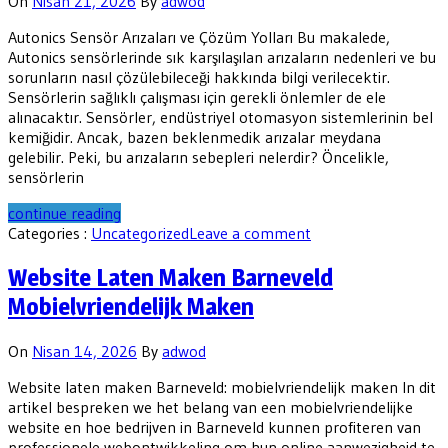
On
Nisan 21, 2026
By
adwod
Autonics Sensör Arızaları ve Çözüm Yolları Bu makalede,
Autonics sensörlerinde sık karşılaşılan arızaların nedenleri ve bu
sorunların nasıl çözülebileceği hakkında bilgi verilecektir.
Sensörlerin sağlıklı çalışması için gerekli önlemler de ele
alınacaktır. Sensörler, endüstriyel otomasyon sistemlerinin bel
kemiğidir. Ancak, bazen beklenmedik arızalar meydana
gelebilir. Peki, bu arızaların sebepleri nelerdir? Öncelikle,
sensörlerin
continue reading
Categories :
Uncategorized
Leave a comment
Website Laten Maken Barneveld
Mobielvriendelijk Maken
On
Nisan 14, 2026
By
adwod
Website laten maken Barneveld: mobielvriendelijk maken In dit
artikel bespreken we het belang van een mobielvriendelijke
website en hoe bedrijven in Barneveld kunnen profiteren van
professionele webontwikkeling om hun online aanwezigheid te