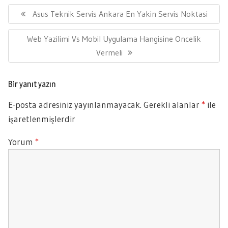
Yazı
gezinmesi
Previous
Asus Teknik Servis Ankara En Yakin Servis Noktasi
Post:
Next
Web Yazilimi Vs Mobil Uygulama Hangisine Oncelik
Post:
Vermeli
Bir yanıt yazın
E-posta adresiniz yayınlanmayacak.
Gerekli alanlar
*
ile
işaretlenmişlerdir
Yorum
*