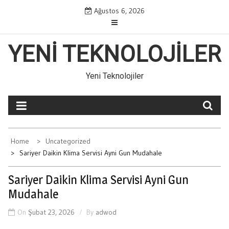
Skip
Ağustos 6, 2026
to
content
YENI TEKNOLOJILER
Yeni Teknolojiler
Home
Uncategorized
Sariyer Daikin Klima Servisi Ayni Gun Mudahale
Sariyer Daikin Klima Servisi Ayni Gun
Mudahale
On
Şubat 23, 2026
By
adwod