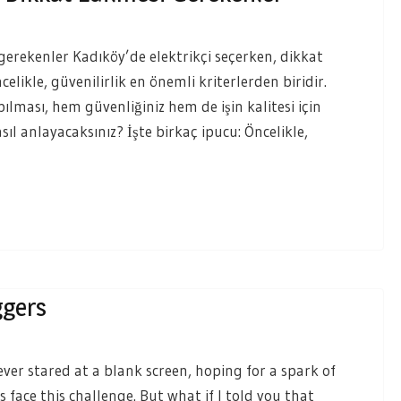
gerekenler Kadıköy’de elektrikçi seçerken, dikkat
likle, güvenilirlik en önemli kriterlerden biridir.
pılması, hem güvenliğiniz hem de işin kalitesi için
asıl anlayacaksınız? İşte birkaç ipucu: Öncelikle,
ggers
ver stared at a blank screen, hoping for a spark of
 face this challenge. But what if I told you that