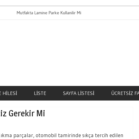
Mutfakta Lamine Parke Kullanilir Mi
Bahis Oynaman
 HILESI
LISTE
SAYFA LISTESI
ÜCRETSIZ F
iz Gerekir Mi
ıkma parçalar, otomobil tamirinde sıkça tercih edilen