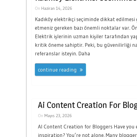
On
Haziran 14, 2026
Kadıköy elektrikçi seçiminde dikkat edilmesi 
etmeniz gereken bazı önemli noktalar var. Önce
Elektrik işlerinin uzman kişiler tarafından ya
kritik öneme sahiptir. Peki, bu güvenilirliği n
referanslar isteyin. Daha
continue reading
Ai Content Creation For Blo
On
Mayıs 23, 2026
AI Content Creation for Bloggers Have you e
inspiration? You’re not alone. Many bloggers