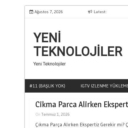
Skip
ir
Kumar Bagimliligi Nasil Fark Edilir
Ağustos 7, 2026
Latest
to
content
YENI
TEKNOLOJILER
Yeni Teknolojiler
#11 (BAŞLIK YOK)
IGTV IZLENME YÜKLEME
Cikma Parca Alirken Ekspert
On
Temmuz 1, 2026
Çıkma Parça Alırken Ekspertiz Gerekir mi? Ç