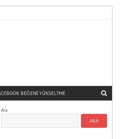
in Gizli Maliyetleri Nelerdir
Kilometre Arac Fiyatini Nasi
ACEBOOK BEĞENI YÜKSELTME
Ara
ARA