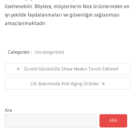
özetlenebilir. Böylece, müşterilerin Nice ürünlerinden en
iyi şekilde faydalanmaları ve güvenliğin sağlanması
amaçlanmaktadır.
Categories :
Uncategorized
Yazı
gezinmesi
Previous
Ücretli Görüntülü Show Neden Tercih Edilmeli
Post:
Next
Cilt Bakımında Anti-Aging Ürünler
Post:
Ara
ARA