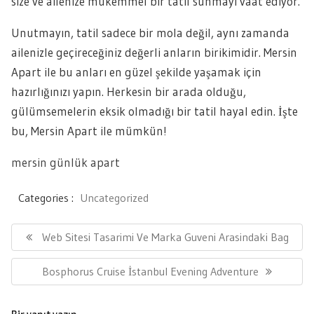
size ve ailenize mükemmel bir tatil sunmayı vaat ediyor.
Unutmayın, tatil sadece bir mola değil, aynı zamanda
ailenizle geçireceğiniz değerli anların birikimidir. Mersin
Apart ile bu anları en güzel şekilde yaşamak için
hazırlığınızı yapın. Herkesin bir arada olduğu,
gülümsemelerin eksik olmadığı bir tatil hayal edin. İşte
bu, Mersin Apart ile mümkün!
mersin günlük apart
Categories :
Uncategorized
Yazı
gezinmesi
Previous
Web Sitesi Tasarimi Ve Marka Guveni Arasindaki Bag
Post:
Next
Bosphorus Cruise İstanbul Evening Adventure
Post: