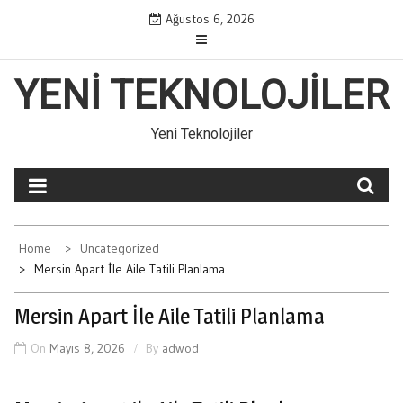
Skip
Ağustos 6, 2026
to
content
YENI TEKNOLOJILER
Yeni Teknolojiler
Home
Uncategorized
Mersin Apart İle Aile Tatili Planlama
Mersin Apart İle Aile Tatili Planlama
On
Mayıs 8, 2026
By
adwod