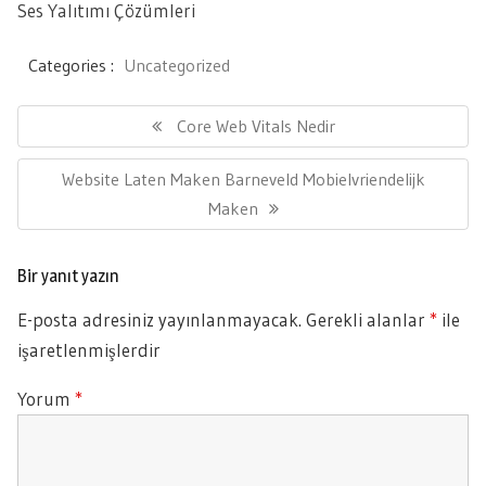
Ses Yalıtımı Çözümleri
Categories :
Uncategorized
Yazı
gezinmesi
Previous
Core Web Vitals Nedir
Post:
Next
Website Laten Maken Barneveld Mobielvriendelijk
Post:
Maken
Bir yanıt yazın
E-posta adresiniz yayınlanmayacak.
Gerekli alanlar
*
ile
işaretlenmişlerdir
Yorum
*