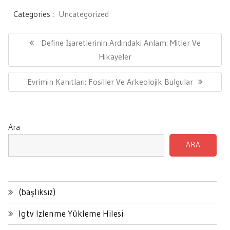
Categories :
Uncategorized
Yazı
gezinmesi
Previous
Define İşaretlerinin Ardındaki Anlam: Mitler Ve
Post:
Hikayeler
Next
Evrimin Kanıtları: Fosiller Ve Arkeolojik Bulgular
Post:
Ara
ARA
(başlıksız)
Igtv Izlenme Yükleme Hilesi