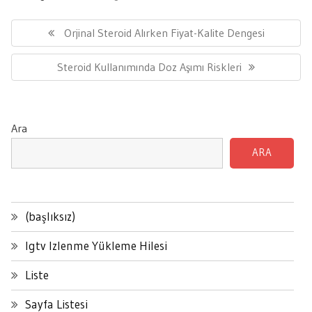
Yazı
gezinmesi
Previous
Orjinal Steroid Alırken Fiyat-Kalite Dengesi
Post:
Next
Steroid Kullanımında Doz Aşımı Riskleri
Post:
Ara
ARA
(başlıksız)
Igtv Izlenme Yükleme Hilesi
Liste
Sayfa Listesi