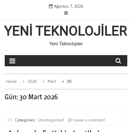
Skip
Ağustos 7, 2026
to
content
YENI TEKNOLOJILER
Yeni Teknolojiler
Home
2026
Mart
30
Gün:
30 Mart 2026
Categories :
Uncategorized
Leave a comment