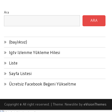
Ara
ARA
(başlıksız)
Igtv Izlenme Yükleme Hilesi
Liste
Sayfa Listesi
Ücretsiz Facebook Beğeni Yükseltme
Copyright © All right reserved.
|
Theme: Newslite by
eVisionThemes