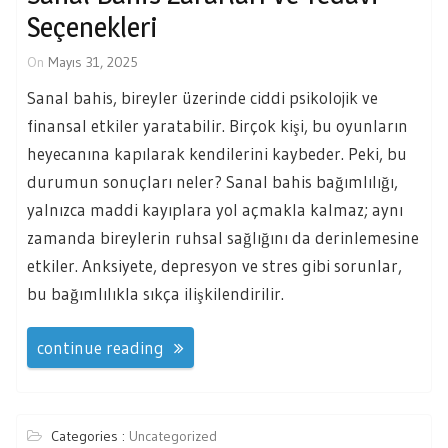
Seçenekleri
On
Mayıs 31, 2025
Sanal bahis, bireyler üzerinde ciddi psikolojik ve
finansal etkiler yaratabilir. Birçok kişi, bu oyunların
heyecanına kapılarak kendilerini kaybeder. Peki, bu
durumun sonuçları neler? Sanal bahis bağımlılığı,
yalnızca maddi kayıplara yol açmakla kalmaz; aynı
zamanda bireylerin ruhsal sağlığını da derinlemesine
etkiler. Anksiyete, depresyon ve stres gibi sorunlar,
bu bağımlılıkla sıkça ilişkilendirilir.
continue reading
Categories :
Uncategorized