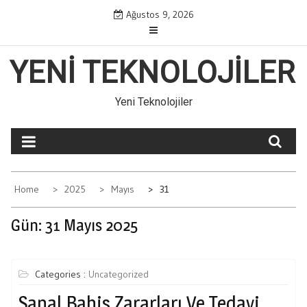
Skip
Ağustos 9, 2026
to
content
YENI TEKNOLOJILER
Yeni Teknolojiler
Home
2025
Mayıs
31
Gün:
31 Mayıs 2025
Categories :
Uncategorized
Sanal Bahis Zararları Ve Tedavi