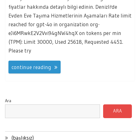
fiyatlar hakkında detaylı bilgi edinin. Denizli'de
Evden Eve Taşıma Hizmetlerinin Aşamaları Rate limit
reached for gpt-4o in organization org-
eJi6MRwkE2V2Vvi94gNW4hqX on tokens per min
(TPM): Limit 30000, Used 25618, Requested 4451.
Please try
continue reading
Ara
ARA
(başlıksız)