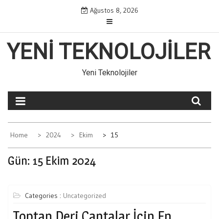
Skip
Ağustos 8, 2026
to
content
YENI TEKNOLOJILER
Yeni Teknolojiler
Home
2024
Ekim
15
Gün:
15 Ekim 2024
Categories :
Uncategorized
Toptan Deri Çantalar İçin En