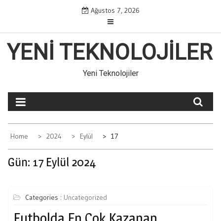
Skip
Ağustos 7, 2026
to
content
YENI TEKNOLOJILER
Yeni Teknolojiler
Home
2024
Eylül
17
Gün:
17 Eylül 2024
Categories :
Uncategorized
Futbolda En Çok Kazanan