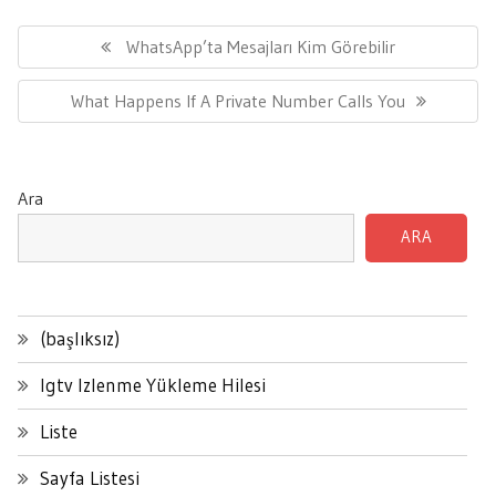
Yazı
gezinmesi
Previous
WhatsApp’ta Mesajları Kim Görebilir
Post:
Next
What Happens If A Private Number Calls You
Post:
Ara
ARA
(başlıksız)
Igtv Izlenme Yükleme Hilesi
Liste
Sayfa Listesi