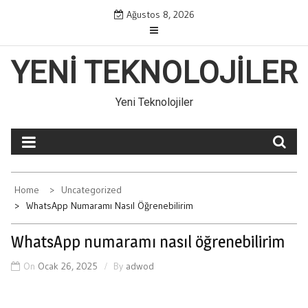
Skip
Ağustos 8, 2026
to
content
YENI TEKNOLOJILER
Yeni Teknolojiler
Home
Uncategorized
WhatsApp Numaramı Nasıl Öğrenebilirim
WhatsApp numaramı nasıl öğrenebilirim
On
Ocak 26, 2025
By
adwod