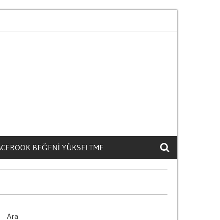
Gizli Maliyetleri Nelerdir
Kilometre Arac Fiyatini Nasil E
ACEBOOK BEĞENI YÜKSELTME
Ara