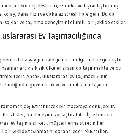
odern teknoloji destekli çözümler ve kişiselleştirilmiş
kolay, daha hızlı ve daha az stresli hale gelir. Bu da
ı sağlar ve taşınma deneyimini olumlu bir şekilde etkiler.
Uluslararası Ev Taşımacılığında
iderek daha yaygın hale gelen bir olgu haline gelmiştir.
, insanlar artık sık sık ülkeler arasında taşınmakta ve bu
irmektedir. Ancak, uluslararası ev taşımacılığının
 alındığında, güvenilirlik ve verimlilik her taşıma
ı tamamen değiştirebilecek bir maceraya dönüşebilir.
lirsizlikler, bu deneyimi zorlaştırabilir. İşte burada,
arası ev taşıma şirketi, müşterilerine sürecin her
 bir şekilde taşınmasını garanti eder. Müşteriler,