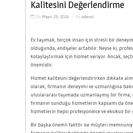
Kalitesini Değerlendirme
On
Mayıs 29, 2024
By
adwod
Ev taşımak, birçok insan için stresli bir deneyi
olduğunda, endişeler artabilir. Neyse ki, profe
kolaylaştırmak için hizmet veriyor. Ancak, seçt
önemlidir.
Hizmet kalitesini değerlendirirken dikkate al
olarak, firmanın deneyimi ve uzmanlığına bakm
uluslararası taşımada uzmanlaşmış bir firma, g
firmanın sunduğu hizmetlerin kapsamı da önem
hizmetlerin hepsi profesyonelce ve eksiksiz bir
Bir başka önemli faktör ise müşteri memnuniyet
firmanın kalitesi hakkında önemli ipuçları ver