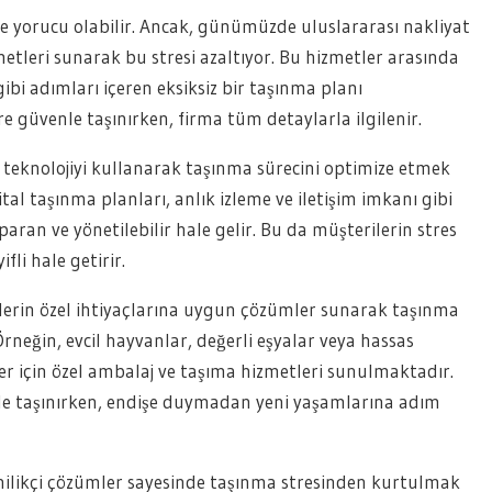
ve yorucu olabilir. Ancak, günümüzde uluslararası nakliyat
etleri sunarak bu stresi azaltıyor. Bu hizmetler arasında
bi adımları içeren eksiksiz bir taşınma planı
e güvenle taşınırken, firma tüm detaylarla ilgilenir.
n teknolojiyi kullanarak taşınma sürecini optimize etmek
ital taşınma planları, anlık izleme ve iletişim imkanı gibi
ran ve yönetilebilir hale gelir. Bu da müşterilerin stres
fli hale getirir.
rilerin özel ihtiyaçlarına uygun çözümler sunarak taşınma
 Örneğin, evcil hayvanlar, değerli eşyalar veya hassas
ler için özel ambalaj ve taşıma hizmetleri sunulmaktadır.
ilde taşınırken, endişe duymadan yeni yaşamlarına adım
nilikçi çözümler sayesinde taşınma stresinden kurtulmak