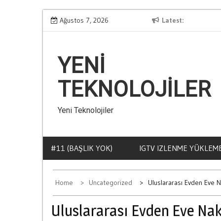
Skip
Kumar Bagimliligi Nasil Fark Edilir
Ağustos 7, 2026
Latest
Mu
to
content
YENI
TEKNOLOJILER
Yeni Teknolojiler
#11 (BAŞLIK YOK)
IGTV IZLENME YÜKLEME
Home
Uncategorized
Uluslararası Evden Eve N
Uluslararası Evden Eve Nak