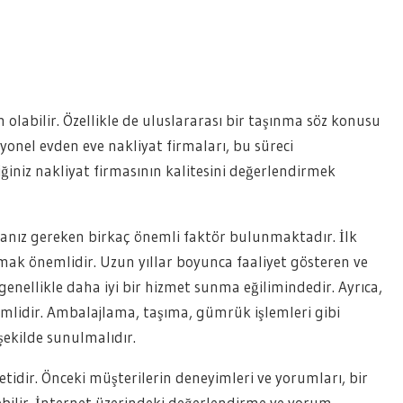
m olabilir. Özellikle de uluslararası bir taşınma söz konusu
syonel evden eve nakliyat firmaları, bu süreci
iğiniz nakliyat firmasının kalitesini değerlendirmek
manız gereken birkaç önemli faktör bulunmaktadır. İlk
ak önemlidir. Uzun yıllar boyunca faaliyet gösteren ve
enellikle daha iyi bir hizmet sunma eğilimindedir. Ayrıca,
lidir. Ambalajlama, taşıma, gümrük işlemleri gibi
 şekilde sunulmalıdır.
idir. Önceki müşterilerin deneyimleri ve yorumları, bir
ebilir. İnternet üzerindeki değerlendirme ve yorum