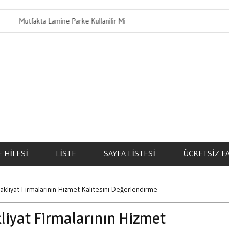
tfakta Lamine Parke Kullanilir Mi
Bahis Oynamanin 
 HILESI
LISTE
SAYFA LISTESI
ÜCRETSIZ F
akliyat Firmalarının Hizmet Kalitesini Değerlendirme
liyat Firmalarının Hizmet