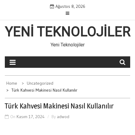
Skip
Ağustos 8, 2026
to
content
YENI TEKNOLOJILER
Yeni Teknolojiler
Home
Uncategorized
Türk Kahvesi Makinesi Nasıl Kullanılır
Türk Kahvesi Makinesi Nasıl Kullanılır
On
Kasım 17, 2024
By
adwod