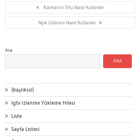
gezinmesi
Previous
Kantaron Otu Nasıl Kullanılır
Post:
Next
Npk Gübresi Nasıl Kullanılır
Post:
Ara
ARA
(başlıksız)
Igtv Izlenme Yükleme Hilesi
Liste
Sayfa Listesi