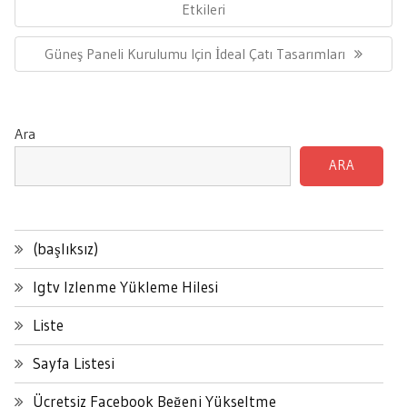
Post:
Etkileri
Next
Güneş Paneli Kurulumu Için İdeal Çatı Tasarımları
Post:
Ara
ARA
(başlıksız)
Igtv Izlenme Yükleme Hilesi
Liste
Sayfa Listesi
Ücretsiz Facebook Beğeni Yükseltme