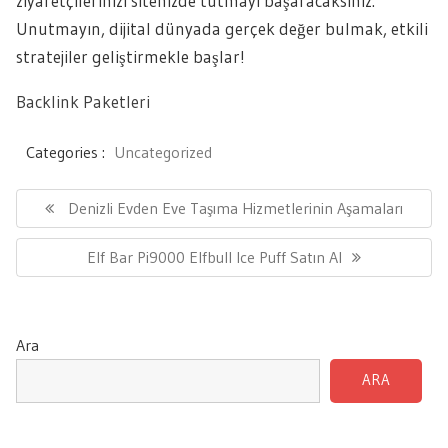
ziyaretçilerinizi sitenizde tutmayı başaracaksınız.
Unutmayın, dijital dünyada gerçek değer bulmak, etkili
stratejiler geliştirmekle başlar!
Backlink Paketleri
Categories :
Uncategorized
Yazı
gezinmesi
Previous
Denizli Evden Eve Taşıma Hizmetlerinin Aşamaları
Post:
Next
Elf Bar Pi9000 Elfbull Ice Puff Satın Al
Post:
Ara
ARA