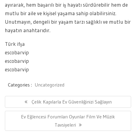
ayırarak, hem başarılı bir iş hayatı sürdürebilir hem de
mutlu bir aile ve kişisel yaşama sahip olabilirsiniz.
Unutmayın, dengeli bir yaşam tarzı sağlıklı ve mutlu bir
hayatın anahtarıdır.
Türk ifşa
escobarvip
escobarvip
escobarvip
Categories :
Uncategorized
Yazı
gezinmesi
Previous
Çelik Kapılarla Ev Güvenliğinizi Sağlayın
Post:
Next
Ev Eğlencesi Forumları Oyunlar Film Ve Müzik
Post:
Tavsiyeleri