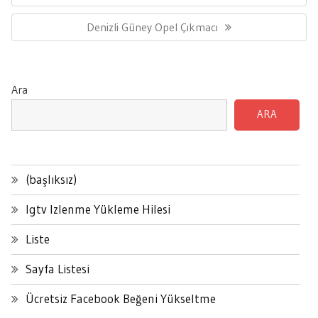
Post:
Next
Denizli Güney Opel Çıkmacı
Post:
Ara
ARA
(başlıksız)
Igtv Izlenme Yükleme Hilesi
Liste
Sayfa Listesi
Ücretsiz Facebook Beğeni Yükseltme