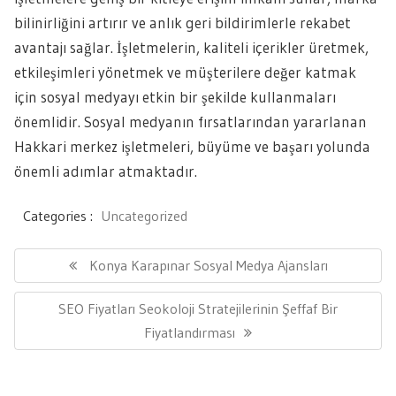
bilinirliğini artırır ve anlık geri bildirimlerle rekabet
avantajı sağlar. İşletmelerin, kaliteli içerikler üretmek,
etkileşimleri yönetmek ve müşterilere değer katmak
için sosyal medyayı etkin bir şekilde kullanmaları
önemlidir. Sosyal medyanın fırsatlarından yararlanan
Hakkari merkez işletmeleri, büyüme ve başarı yolunda
önemli adımlar atmaktadır.
Categories :
Uncategorized
Yazı
gezinmesi
Previous
Konya Karapınar Sosyal Medya Ajansları
Post:
Next
SEO Fiyatları Seokoloji Stratejilerinin Şeffaf Bir
Post:
Fiyatlandırması