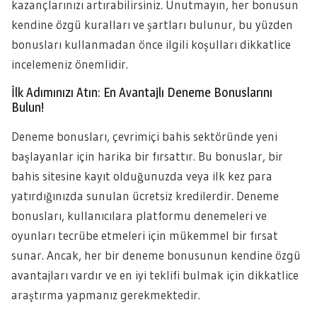
kazançlarınızı artırabilirsiniz. Unutmayın, her bonusun
kendine özgü kuralları ve şartları bulunur, bu yüzden
bonusları kullanmadan önce ilgili koşulları dikkatlice
incelemeniz önemlidir.
İlk Adımınızı Atın: En Avantajlı Deneme Bonuslarını
Bulun!
Deneme bonusları, çevrimiçi bahis sektöründe yeni
başlayanlar için harika bir fırsattır. Bu bonuslar, bir
bahis sitesine kayıt olduğunuzda veya ilk kez para
yatırdığınızda sunulan ücretsiz kredilerdir. Deneme
bonusları, kullanıcılara platformu denemeleri ve
oyunları tecrübe etmeleri için mükemmel bir fırsat
sunar. Ancak, her bir deneme bonusunun kendine özgü
avantajları vardır ve en iyi teklifi bulmak için dikkatlice
araştırma yapmanız gerekmektedir.