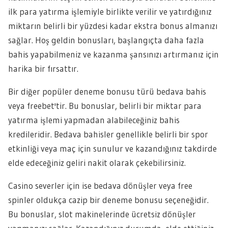
ilk para yatırma işlemiyle birlikte verilir ve yatırdığınız
miktarın belirli bir yüzdesi kadar ekstra bonus almanızı
sağlar. Hoş geldin bonusları, başlangıçta daha fazla
bahis yapabilmeniz ve kazanma şansınızı artırmanız için
harika bir fırsattır.
Bir diğer popüler deneme bonusu türü bedava bahis
veya freebet'tir. Bu bonuslar, belirli bir miktar para
yatırma işlemi yapmadan alabileceğiniz bahis
kredileridir. Bedava bahisler genellikle belirli bir spor
etkinliği veya maç için sunulur ve kazandığınız takdirde
elde edeceğiniz geliri nakit olarak çekebilirsiniz.
Casino severler için ise bedava dönüşler veya free
spinler oldukça cazip bir deneme bonusu seçeneğidir.
Bu bonuslar, slot makinelerinde ücretsiz dönüşler