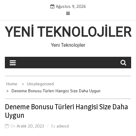
Skip
Ağustos 9, 2026
to
content
YENI TEKNOLOJILER
Yeni Teknolojiler
Home
Uncategorized
Deneme Bonusu Türleri Hangisi Size Daha Uygun
Deneme Bonusu Türleri Hangisi Size Daha
Uygun
On
Aralık 20, 2023
By
adwod