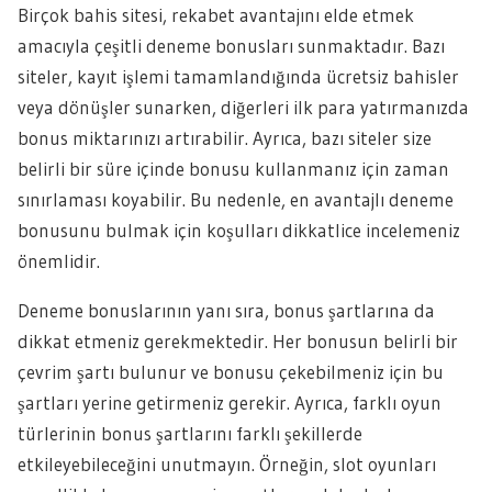
Birçok bahis sitesi, rekabet avantajını elde etmek
amacıyla çeşitli deneme bonusları sunmaktadır. Bazı
siteler, kayıt işlemi tamamlandığında ücretsiz bahisler
veya dönüşler sunarken, diğerleri ilk para yatırmanızda
bonus miktarınızı artırabilir. Ayrıca, bazı siteler size
belirli bir süre içinde bonusu kullanmanız için zaman
sınırlaması koyabilir. Bu nedenle, en avantajlı deneme
bonusunu bulmak için koşulları dikkatlice incelemeniz
önemlidir.
Deneme bonuslarının yanı sıra, bonus şartlarına da
dikkat etmeniz gerekmektedir. Her bonusun belirli bir
çevrim şartı bulunur ve bonusu çekebilmeniz için bu
şartları yerine getirmeniz gerekir. Ayrıca, farklı oyun
türlerinin bonus şartlarını farklı şekillerde
etkileyebileceğini unutmayın. Örneğin, slot oyunları