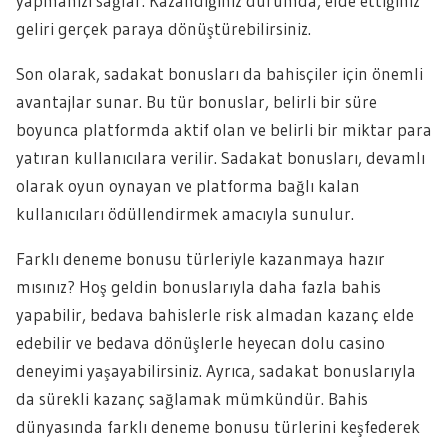
yapmanızı sağlar. Kazandığınız durumda, elde ettiğiniz
geliri gerçek paraya dönüştürebilirsiniz.
Son olarak, sadakat bonusları da bahisçiler için önemli
avantajlar sunar. Bu tür bonuslar, belirli bir süre
boyunca platformda aktif olan ve belirli bir miktar para
yatıran kullanıcılara verilir. Sadakat bonusları, devamlı
olarak oyun oynayan ve platforma bağlı kalan
kullanıcıları ödüllendirmek amacıyla sunulur.
Farklı deneme bonusu türleriyle kazanmaya hazır
mısınız? Hoş geldin bonuslarıyla daha fazla bahis
yapabilir, bedava bahislerle risk almadan kazanç elde
edebilir ve bedava dönüşlerle heyecan dolu casino
deneyimi yaşayabilirsiniz. Ayrıca, sadakat bonuslarıyla
da sürekli kazanç sağlamak mümkündür. Bahis
dünyasında farklı deneme bonusu türlerini keşfederek