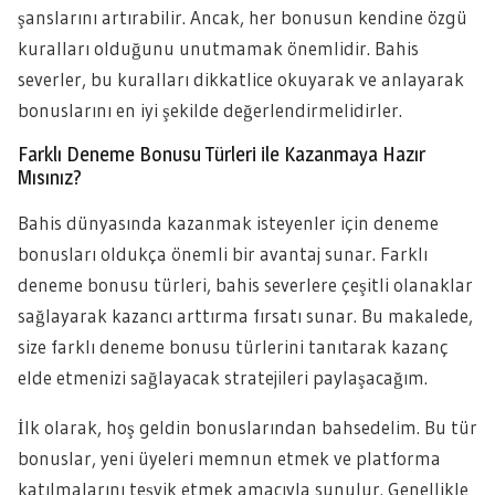
şanslarını artırabilir. Ancak, her bonusun kendine özgü
kuralları olduğunu unutmamak önemlidir. Bahis
severler, bu kuralları dikkatlice okuyarak ve anlayarak
bonuslarını en iyi şekilde değerlendirmelidirler.
Farklı Deneme Bonusu Türleri ile Kazanmaya Hazır
Mısınız?
Bahis dünyasında kazanmak isteyenler için deneme
bonusları oldukça önemli bir avantaj sunar. Farklı
deneme bonusu türleri, bahis severlere çeşitli olanaklar
sağlayarak kazancı arttırma fırsatı sunar. Bu makalede,
size farklı deneme bonusu türlerini tanıtarak kazanç
elde etmenizi sağlayacak stratejileri paylaşacağım.
İlk olarak, hoş geldin bonuslarından bahsedelim. Bu tür
bonuslar, yeni üyeleri memnun etmek ve platforma
katılmalarını teşvik etmek amacıyla sunulur. Genellikle