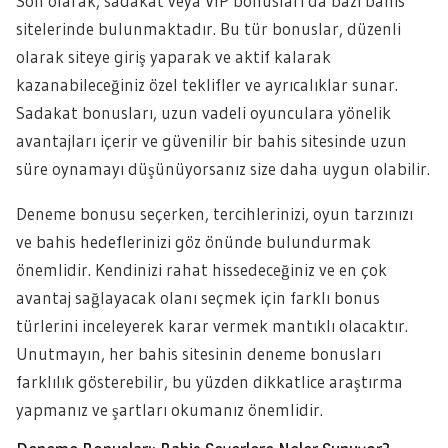
Son olarak, sadakat veya VIP bonusları da bazı bahis
sitelerinde bulunmaktadır. Bu tür bonuslar, düzenli
olarak siteye giriş yaparak ve aktif kalarak
kazanabileceğiniz özel teklifler ve ayrıcalıklar sunar.
Sadakat bonusları, uzun vadeli oyunculara yönelik
avantajları içerir ve güvenilir bir bahis sitesinde uzun
süre oynamayı düşünüyorsanız size daha uygun olabilir.
Deneme bonusu seçerken, tercihlerinizi, oyun tarzınızı
ve bahis hedeflerinizi göz önünde bulundurmak
önemlidir. Kendinizi rahat hissedeceğiniz ve en çok
avantaj sağlayacak olanı seçmek için farklı bonus
türlerini inceleyerek karar vermek mantıklı olacaktır.
Unutmayın, her bahis sitesinin deneme bonusları
farklılık gösterebilir, bu yüzden dikkatlice araştırma
yapmanız ve şartları okumanız önemlidir.