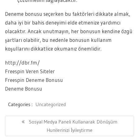
Deneme bonusu seçerken bu faktörleri dikkate almak,
daha iyi bir bahis deneyimi elde etmenize yardımcı
olacaktır. Ancak unutmayın, her bonusun kendine özgü
şartları olabilir, bu nedenle bonusun kullanım
koşullarını dikkatlice okumanız önemlidir.
http://dbr.fm/
Freespin Veren Siteler
Freespin Deneme Bonusu
Deneme Bonusu
Categories :
Uncategorized
Yazı
gezinmesi
Previous
Sosyal Medya Paneli Kullanarak Dönüşüm
Post:
Hunilerinizi İyileştirme